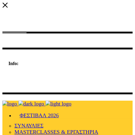
Nulla consequat massa quis enim. Donec pede justo, fringilla vel
aliquet nec eget arcu. In enim justo, rhoncus vitae.
Info:
198 West 21th Street,
Suite 721 New York,
NY 10010
ΦΕΣΤΙΒΑΛ 2026
ΣΥΝΑΥΛΙΕΣ
MASTERCLASSES & ΕΡΓΑΣΤΗΡΙΑ